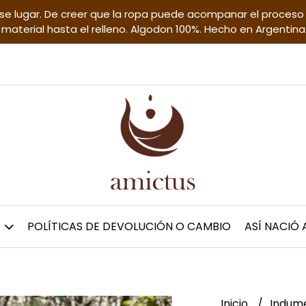
se lugar. De creer que la ropa puede acompanar el proceso s
material hasta el relleno. Algodon 100%. Hecho en Argentina
POLÍTICAS DE DEVOLUCIÓN O CAMBIO
ASÍ NACIÓ
Inicio
Indume