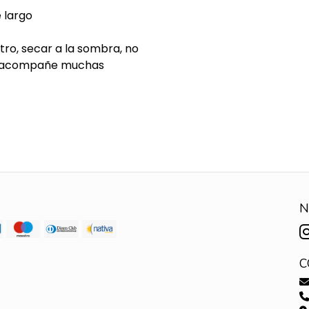
 largo
tro, secar a la sombra, no
te acompañe muchas
N
C