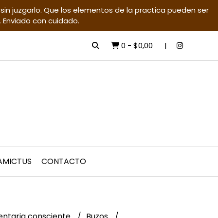
in juzgarlo. Que los elementos de la practica pueden ser
. Enviado con cuidado.
0
-
$0,00
 AMICTUS
CONTACTO
ntaria consciente
Buzos